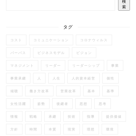
検
索
タグ
コスト
コミュニケーション
コロナウィルス
パーパス
ビジネスモデル
ビジョン
マネジメント
リーダー
リーダーシップ
事業
事業承継
人
人生
人的資本経営
個性
傾聴
働き方改革
営業改革
基本
基準
女性活躍
姿勢
後継者
思想
思考
情報
戦略
承継
技術
指導
提供価値
方針
時間
本質
現実
理想
環境