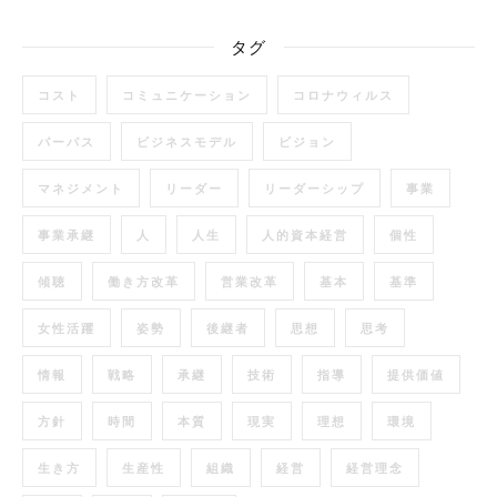
タグ
コスト
コミュニケーション
コロナウィルス
パーパス
ビジネスモデル
ビジョン
マネジメント
リーダー
リーダーシップ
事業
事業承継
人
人生
人的資本経営
個性
傾聴
働き方改革
営業改革
基本
基準
女性活躍
姿勢
後継者
思想
思考
情報
戦略
承継
技術
指導
提供価値
方針
時間
本質
現実
理想
環境
生き方
生産性
組織
経営
経営理念