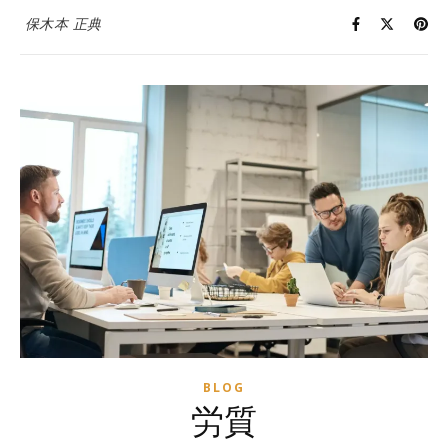
保木本 正典
BLOG
労質