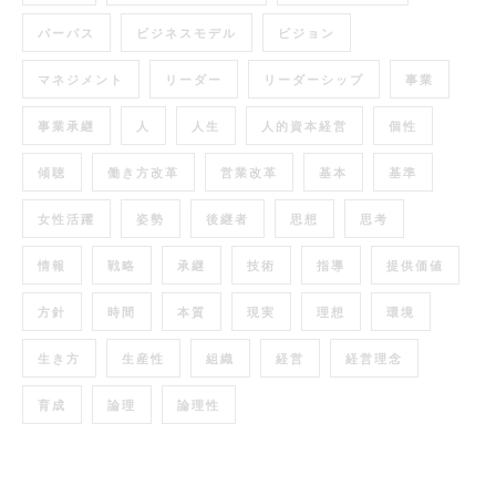
パーパス
ビジネスモデル
ビジョン
マネジメント
リーダー
リーダーシップ
事業
事業承継
人
人生
人的資本経営
個性
傾聴
働き方改革
営業改革
基本
基準
女性活躍
姿勢
後継者
思想
思考
情報
戦略
承継
技術
指導
提供価値
方針
時間
本質
現実
理想
環境
生き方
生産性
組織
経営
経営理念
育成
論理
論理性