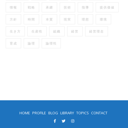
情報
戦略
承継
技術
指導
提供価値
方針
時間
本質
現実
理想
環境
生き方
生産性
組織
経営
経営理念
育成
論理
論理性
HOME
PROFILE
BLOG
LIBRARY
TOPICS
CONTACT