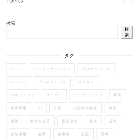
TOPICS
(11)
検索
検
索
タグ
コスト
コミュニケーション
コロナウィルス
パーパス
ビジネスモデル
ビジョン
マネジメント
リーダー
リーダーシップ
事業
事業承継
人
人生
人的資本経営
個性
傾聴
働き方改革
営業改革
基本
基準
女性活躍
姿勢
後継者
思想
思考