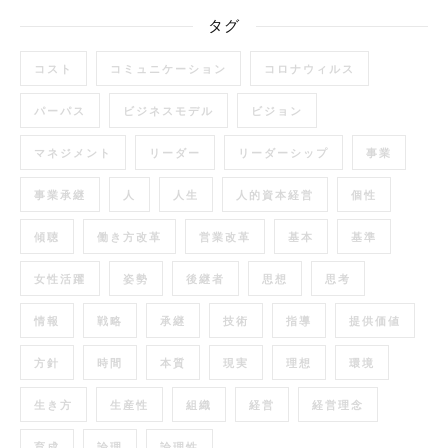
タグ
コスト
コミュニケーション
コロナウィルス
パーパス
ビジネスモデル
ビジョン
マネジメント
リーダー
リーダーシップ
事業
事業承継
人
人生
人的資本経営
個性
傾聴
働き方改革
営業改革
基本
基準
女性活躍
姿勢
後継者
思想
思考
情報
戦略
承継
技術
指導
提供価値
方針
時間
本質
現実
理想
環境
生き方
生産性
組織
経営
経営理念
育成
論理
論理性