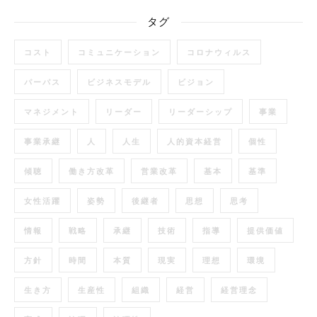
タグ
コスト
コミュニケーション
コロナウィルス
パーパス
ビジネスモデル
ビジョン
マネジメント
リーダー
リーダーシップ
事業
事業承継
人
人生
人的資本経営
個性
傾聴
働き方改革
営業改革
基本
基準
女性活躍
姿勢
後継者
思想
思考
情報
戦略
承継
技術
指導
提供価値
方針
時間
本質
現実
理想
環境
生き方
生産性
組織
経営
経営理念