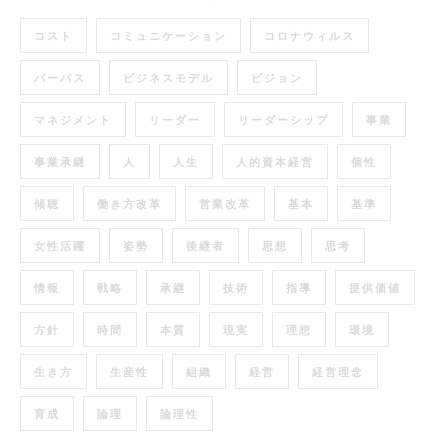
コスト
コミュニケーション
コロナウィルス
パーパス
ビジネスモデル
ビジョン
マネジメント
リーダー
リーダーシップ
事業
事業承継
人
人生
人的資本経営
個性
傾聴
働き方改革
営業改革
基本
基準
女性活躍
姿勢
後継者
思想
思考
情報
戦略
承継
技術
指導
提供価値
方針
時間
本質
現実
理想
環境
生き方
生産性
組織
経営
経営理念
育成
論理
論理性