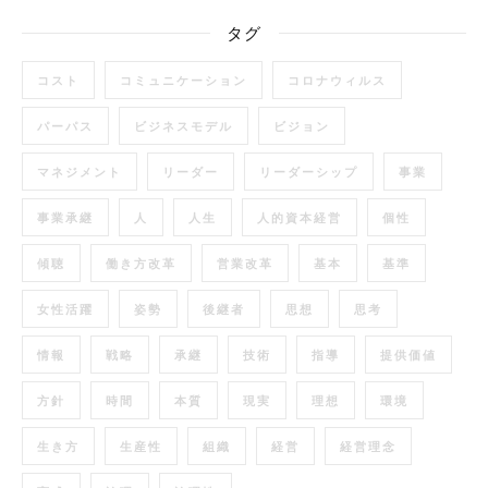
タグ
コスト
コミュニケーション
コロナウィルス
パーパス
ビジネスモデル
ビジョン
マネジメント
リーダー
リーダーシップ
事業
事業承継
人
人生
人的資本経営
個性
傾聴
働き方改革
営業改革
基本
基準
女性活躍
姿勢
後継者
思想
思考
情報
戦略
承継
技術
指導
提供価値
方針
時間
本質
現実
理想
環境
生き方
生産性
組織
経営
経営理念