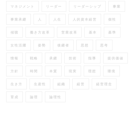
マネジメント
リーダー
リーダーシップ
事業
事業承継
人
人生
人的資本経営
個性
傾聴
働き方改革
営業改革
基本
基準
女性活躍
姿勢
後継者
思想
思考
情報
戦略
承継
技術
指導
提供価値
方針
時間
本質
現実
理想
環境
生き方
生産性
組織
経営
経営理念
育成
論理
論理性