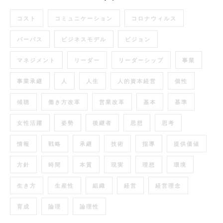
コスト
コミュニケーション
コロナウィルス
パーパス
ビジネスモデル
ビジョン
マネジメント
リーダー
リーダーシップ
事業
事業承継
人
人生
人的資本経営
個性
傾聴
働き方改革
営業改革
基本
基準
女性活躍
姿勢
後継者
思想
思考
情報
戦略
承継
技術
指導
提供価値
方針
時間
本質
現実
理想
環境
生き方
生産性
組織
経営
経営理念
育成
論理
論理性