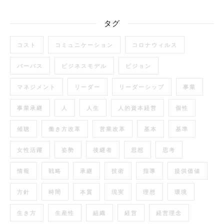
タグ
コスト
コミュニケーション
コロナウィルス
パーパス
ビジネスモデル
ビジョン
マネジメント
リーダー
リーダーシップ
事業
事業承継
人
人生
人的資本経営
個性
傾聴
働き方改革
営業改革
基本
基準
女性活躍
姿勢
後継者
思想
思考
情報
戦略
承継
技術
指導
提供価値
方針
時間
本質
現実
理想
環境
生き方
生産性
組織
経営
経営理念