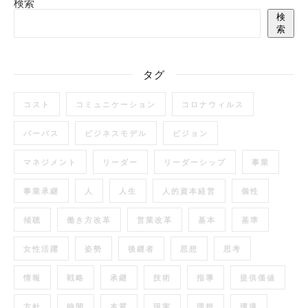
検索
検
索
タグ
コスト
コミュニケーション
コロナウィルス
パーパス
ビジネスモデル
ビジョン
マネジメント
リーダー
リーダーシップ
事業
事業承継
人
人生
人的資本経営
個性
傾聴
働き方改革
営業改革
基本
基準
女性活躍
姿勢
後継者
思想
思考
情報
戦略
承継
技術
指導
提供価値
方針
時間
本質
現実
理想
環境