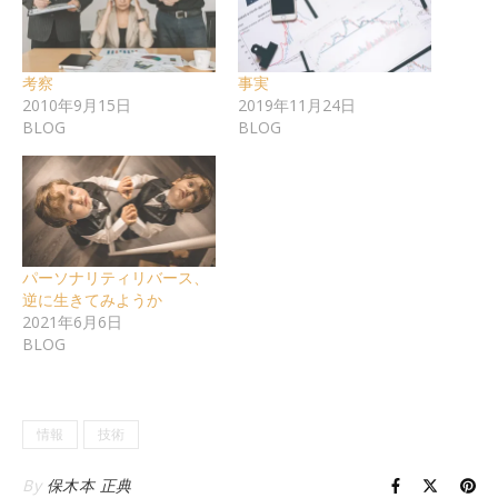
考察
事実
2010年9月15日
2019年11月24日
BLOG
BLOG
パーソナリティリバース、
逆に生きてみようか
2021年6月6日
BLOG
情報
技術
By
保木本 正典