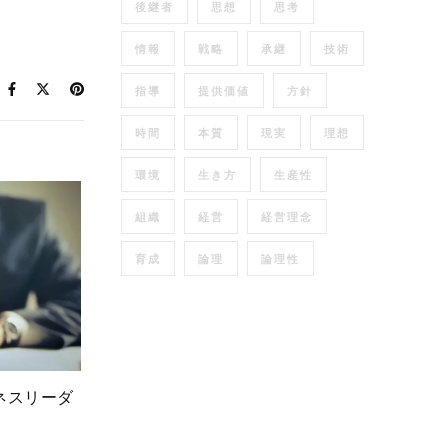
後継者
思想
思考
情報
戦略
承継
技術
指導
提供価値
方針
時間
本質
現実
理想
環境
生き方
生産性
組織
経営
経営理念
育成
論理
論理性
ネスリーダ