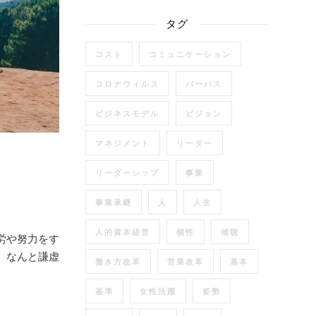
タグ
コスト
コミュニケーション
コロナウィルス
パーパス
ビジネスモデル
ビジョン
マネジメント
リーダー
リーダーシップ
事業
事業承継
人
人生
人的資本経営
個性
傾聴
労や努力をす
、なんと謙虚
働き方改革
営業改革
基本
基準
女性活躍
姿勢