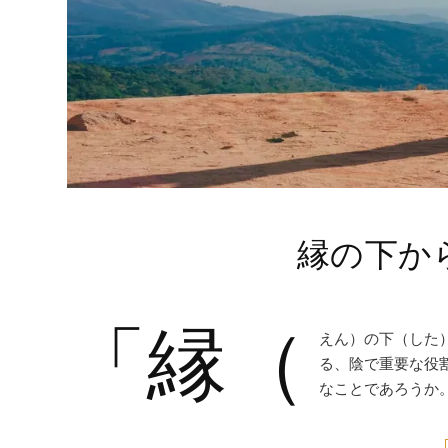
縁の下か
「縁（
えん）の下（した
る、陰で重要な役
なことであろうか。