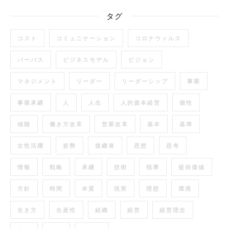
タグ
コスト
コミュニケーション
コロナウィルス
パーパス
ビジネスモデル
ビジョン
マネジメント
リーダー
リーダーシップ
事業
事業承継
人
人生
人的資本経営
個性
傾聴
働き方改革
営業改革
基本
基準
女性活躍
姿勢
後継者
思想
思考
情報
戦略
承継
技術
指導
提供価値
方針
時間
本質
現実
理想
環境
生き方
生産性
組織
経営
経営理念