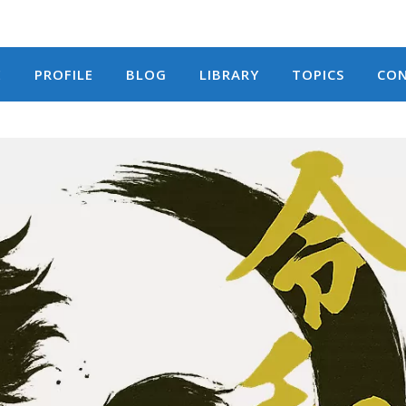
E
PROFILE
BLOG
LIBRARY
TOPICS
CO