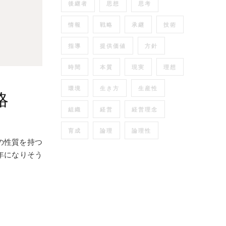
後継者
思想
思考
情報
戦略
承継
技術
指導
提供価値
方針
時間
本質
現実
理想
環境
生き方
生産性
略
組織
経営
経営理念
育成
論理
論理性
の性質を持つ
年になりそう