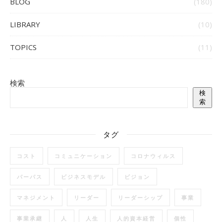
BLOG
(180)
LIBRARY
(10)
TOPICS
(11)
検索
検
索
タグ
コスト
コミュニケーション
コロナウィルス
パーパス
ビジネスモデル
ビジョン
マネジメント
リーダー
リーダーシップ
事業
事業承継
人
人生
人的資本経営
個性