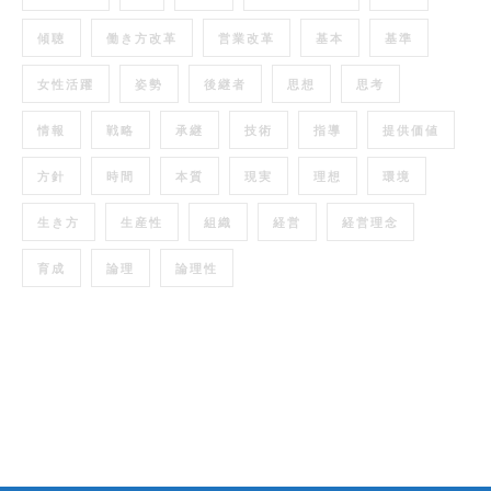
傾聴
働き方改革
営業改革
基本
基準
女性活躍
姿勢
後継者
思想
思考
情報
戦略
承継
技術
指導
提供価値
方針
時間
本質
現実
理想
環境
生き方
生産性
組織
経営
経営理念
育成
論理
論理性