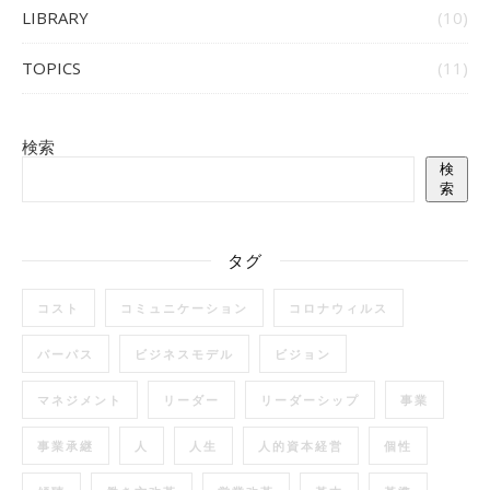
LIBRARY
(10)
TOPICS
(11)
検索
検
索
タグ
コスト
コミュニケーション
コロナウィルス
パーパス
ビジネスモデル
ビジョン
マネジメント
リーダー
リーダーシップ
事業
事業承継
人
人生
人的資本経営
個性