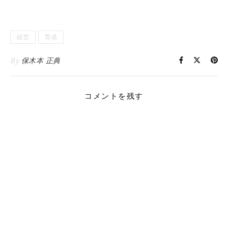
経営
育成
By
保木本 正典
コメントを残す