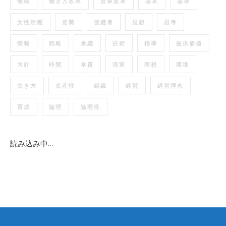
傾聴
働き方改革
営業改革
基本
基準
女性活躍
姿勢
後継者
思想
思考
情報
戦略
承継
技術
指導
提供価値
方針
時間
本質
現実
理想
環境
生き方
生産性
組織
経営
経営理念
育成
論理
論理性
読み込み中…