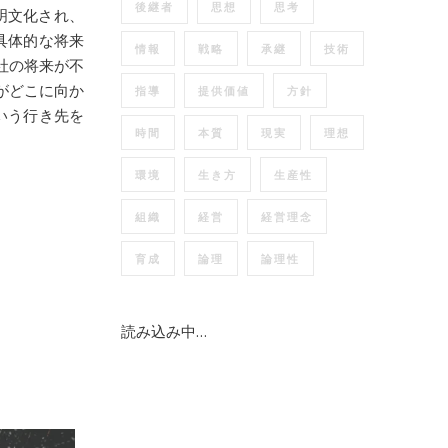
後継者
思想
思考
明文化され、
具体的な将来
情報
戦略
承継
技術
社の将来が不
がどこに向か
指導
提供価値
方針
いう行き先を
時間
本質
現実
理想
環境
生き方
生産性
組織
経営
経営理念
育成
論理
論理性
読み込み中…