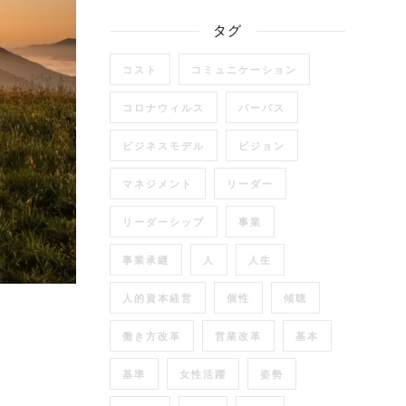
タグ
コスト
コミュニケーション
コロナウィルス
パーパス
ビジネスモデル
ビジョン
マネジメント
リーダー
リーダーシップ
事業
事業承継
人
人生
人的資本経営
個性
傾聴
働き方改革
営業改革
基本
基準
女性活躍
姿勢