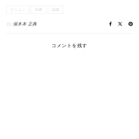
ビジョン
承継
組織
By
保木本 正典
コメントを残す