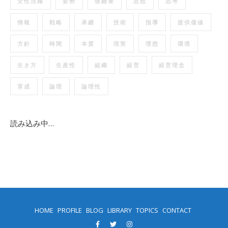
女性活躍
姿勢
後継者
思想
思考
情報
戦略
承継
技術
指導
提供価値
方針
時間
本質
現実
理想
環境
生き方
生産性
組織
経営
経営理念
育成
論理
論理性
読み込み中…
HOME
PROFILE
BLOG
LIBRARY
TOPICS
CONTACT