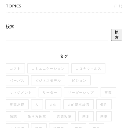
TOPICS
(11)
検索
検
索
タグ
コスト
コミュニケーション
コロナウィルス
パーパス
ビジネスモデル
ビジョン
マネジメント
リーダー
リーダーシップ
事業
事業承継
人
人生
人的資本経営
個性
傾聴
働き方改革
営業改革
基本
基準