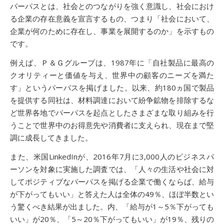
パーパスとは、社会とのつながりを強く意識し、社会におけ
る企業の存在意義を宣言するもの、つまり「社会において、
企業が何のために存在し、事業を展開するのか」を示すもの
です。
例えば、Ｐ＆Ｇグループは、1987年に「自社製品に最高の
クオリティーと価値を与え、世界中の顧客のニーズを満た
す」というパーパスを掲げました。以来、約180ヵ国で製品
を提供する同社は、材料調達において紛争鉱物を排除するな
ど世界各地でパーパスを起点としたさまざまな取り組みを行
うことで世界中のお得意先や消費者に支えられ、現在まで堅
調に成長してきました。
また、米国LinkedInが、2016年7月に3,000人のビジネスパ
ーソンを対象に実施した調査では、「人々の生活や社会に対
してポジティブなパーパスを掲げる企業で働くならば、給与
が下がってもいい」と答えた人は全体の49％、ほぼ半数とい
う驚くべき結果が出ました。内、「給与が1～5％下がっても
いい」が20％、「5～20％下がってもいい」が19％、残りの