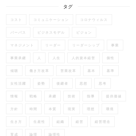
タグ
コスト
コミュニケーション
コロナウィルス
パーパス
ビジネスモデル
ビジョン
マネジメント
リーダー
リーダーシップ
事業
事業承継
人
人生
人的資本経営
個性
傾聴
働き方改革
営業改革
基本
基準
女性活躍
姿勢
後継者
思想
思考
情報
戦略
承継
技術
指導
提供価値
方針
時間
本質
現実
理想
環境
生き方
生産性
組織
経営
経営理念
育成
論理
論理性