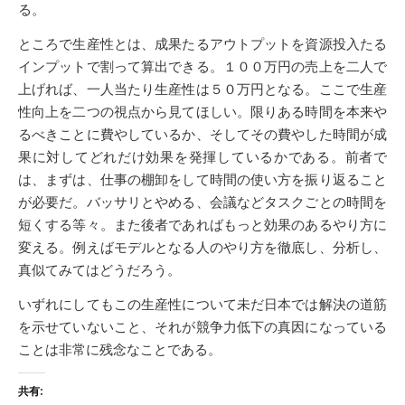
る。
ところで生産性とは、成果たるアウトプットを資源投入たる
インプットで割って算出できる。１００万円の売上を二人で
上げれば、一人当たり生産性は５０万円となる。ここで生産
性向上を二つの視点から見てほしい。限りある時間を本来や
るべきことに費やしているか、そしてその費やした時間が成
果に対してどれだけ効果を発揮しているかである。前者で
は、まずは、仕事の棚卸をして時間の使い方を振り返ること
が必要だ。バッサリとやめる、会議などタスクごとの時間を
短くする等々。また後者であればもっと効果のあるやり方に
変える。例えばモデルとなる人のやり方を徹底し、分析し、
真似てみてはどうだろう。
いずれにしてもこの生産性について未だ日本では解決の道筋
を示せていないこと、それが競争力低下の真因になっている
ことは非常に残念なことである。
共有: