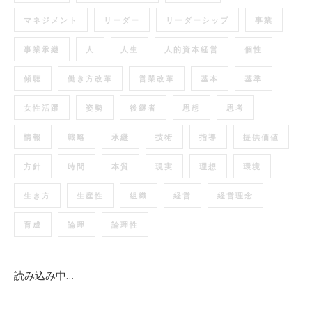
マネジメント
リーダー
リーダーシップ
事業
事業承継
人
人生
人的資本経営
個性
傾聴
働き方改革
営業改革
基本
基準
女性活躍
姿勢
後継者
思想
思考
情報
戦略
承継
技術
指導
提供価値
方針
時間
本質
現実
理想
環境
生き方
生産性
組織
経営
経営理念
育成
論理
論理性
読み込み中…