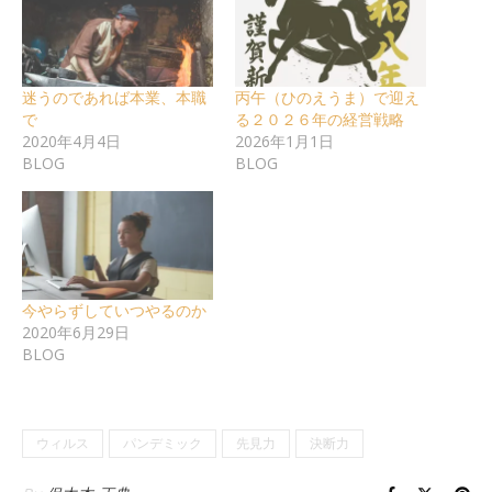
迷うのであれば本業、本職
丙午（ひのえうま）で迎え
で
る２０２６年の経営戦略
2020年4月4日
2026年1月1日
BLOG
BLOG
今やらずしていつやるのか
2020年6月29日
BLOG
ウィルス
パンデミック
先見力
決断力