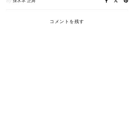
By
保木本 正典
コメントを残す