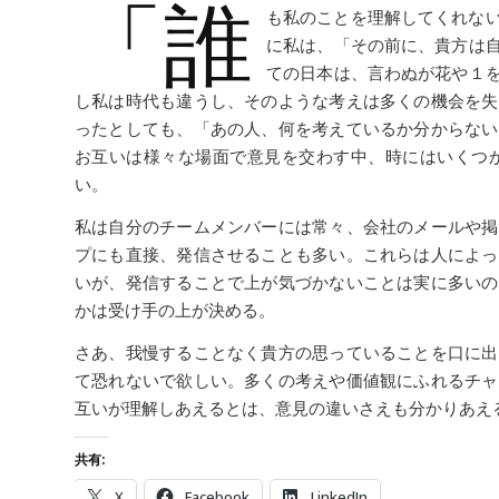
「誰
も私のことを理解してくれな
に私は、「その前に、貴方は
ての日本は、言わぬが花や１
し私は時代も違うし、そのような考えは多くの機会を失
ったとしても、「あの人、何を考えているか分からない
お互いは様々な場面で意見を交わす中、時にはいくつ
い。
私は自分のチームメンバーには常々、会社のメールや掲
プにも直接、発信させることも多い。これらは人によっ
いが、発信することで上が気づかないことは実に多いの
かは受け手の上が決める。
さあ、我慢することなく貴方の思っていることを口に出
て恐れないで欲しい。多くの考えや価値観にふれるチャ
互いが理解しあえるとは、意見の違いさえも分かりあえ
共有:
X
Facebook
LinkedIn