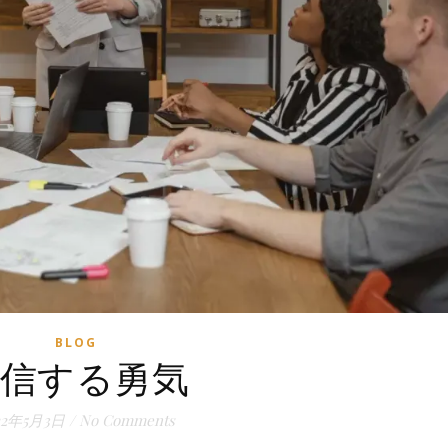
BLOG
信する勇気
22年5月3日
/
No Comments