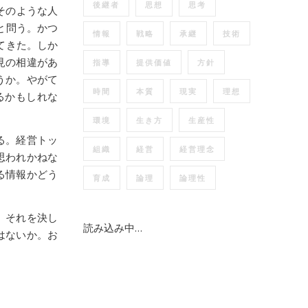
後継者
思想
思考
そのような人
と問う。かつ
情報
戦略
承継
技術
てきた。しか
見の相違があ
指導
提供価値
方針
うか。やがて
時間
本質
現実
理想
るかもしれな
環境
生き方
生産性
る。経営トッ
組織
経営
経営理念
思われかねな
る情報かどう
育成
論理
論理性
、それを決し
読み込み中…
はないか。お