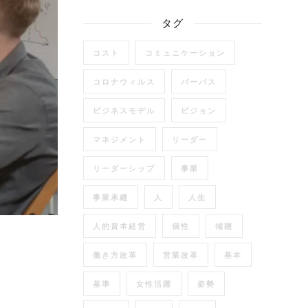
タグ
コスト
コミュニケーション
コロナウィルス
パーパス
ビジネスモデル
ビジョン
マネジメント
リーダー
リーダーシップ
事業
事業承継
人
人生
人的資本経営
個性
傾聴
働き方改革
営業改革
基本
基準
女性活躍
姿勢