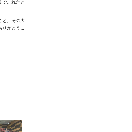
までこれたと
こと。その大
ありがとうご