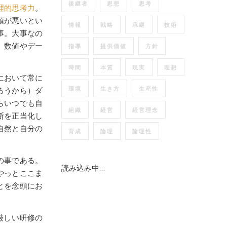
後継者
思想
思考
理的思考力
。
頭が悪いとい
情報
戦略
承継
技術
事。大事なの
、数値やデー
指導
提供価値
方針
時間
本質
現実
理想
において常に
環境
生き方
生産性
ろうから）ダ
らいつでも自
組織
経営
経営理念
断を正当化し
自然と自分の
育成
論理
論理性
の事である。
読み込み中…
やっとここま
とを念頭にお
厳しい研修の