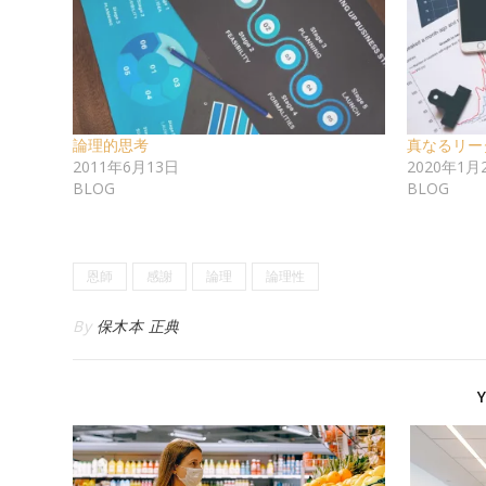
論理的思考
真なるリー
2011年6月13日
2020年1月
BLOG
BLOG
恩師
感謝
論理
論理性
By
保木本 正典