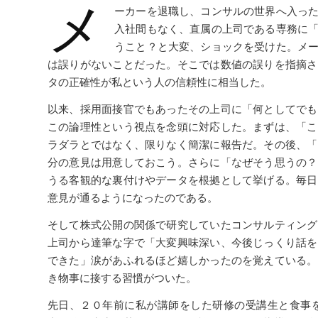
メ
ーカーを退職し、コンサルの世界へ入っ
入社間もなく、直属の上司である専務に
うこと？と大変、ショックを受けた。メ
は誤りがないことだった。そこでは数値の誤りを指摘さ
タの正確性が私という人の信頼性に相当した。
以来、採用面接官でもあったその上司に「何としてでも
この論理性という視点を念頭に対応した。まずは、「こ
ラダラとではなく、限りなく簡潔に報告だ。その後、「
分の意見は用意しておこう。さらに「なぜそう思うの？
うる客観的な裏付けやデータを根拠として挙げる。毎日
意見が通るようになったのである。
そして株式公開の関係で研究していたコンサルティング
上司から達筆な字で「大変興味深い、今後じっくり話を
できた」涙があふれるほど嬉しかったのを覚えている。
き物事に接する習慣がついた。
先日、２０年前に私が講師をした研修の受講生と食事