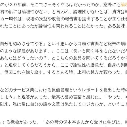
たのが３０年前。そこでさっそく立ちはだかったのが、意外にも
論
「君の話には論理性がない」と言われ、論理性がないとは、貴方は
ーカー時代は、現場の実態や改善の報告書を提出することが主な仕
れたことはあったが論理性を問われることはなかった。ある意味
自分を認めさせてやる」という思いから口頭や書面など報告の場
のような課題があります」。ここは（長いと聞く耳をもたないだ
あなたはどうしたいの？」とこちらの意見を聞いてくるだろうか
」と追求してくるだろうから、ここで論理性の勝負だ。自身の判
、毎回これを繰り返す。するとある時、上司の見方が変わった。
などのサービス業における原価管理というレポートを提出した時
しよう」と返答があった。最高の誉め言葉と感じた。「やった、
以来、私は常に自分の話や文章は果たしてロジカルか、というこ
をする機会があった。「あの時の保木本さんから受けた学びは、