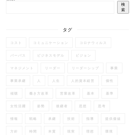
検
索
タグ
コスト
コミュニケーション
コロナウィルス
パーパス
ビジネスモデル
ビジョン
マネジメント
リーダー
リーダーシップ
事業
事業承継
人
人生
人的資本経営
個性
傾聴
働き方改革
営業改革
基本
基準
女性活躍
姿勢
後継者
思想
思考
情報
戦略
承継
技術
指導
提供価値
方針
時間
本質
現実
理想
環境