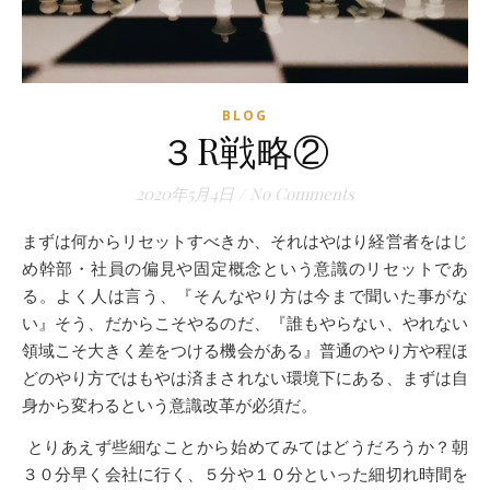
BLOG
３R戦略②
2020年5月4日
/
No Comments
まずは何からリセットすべきか、それはやはり経営者をはじ
め幹部・社員の偏見や固定概念という意識のリセットであ
る。よく人は言う、『そんなやり方は今まで聞いた事がな
い』そう、だからこそやるのだ、『誰もやらない、やれない
領域こそ大きく差をつける機会がある』普通のやり方や程ほ
どのやり方ではもやは済まされない環境下にある、まずは自
身から変わるという意識改革が必須だ。
とりあえず些細なことから始めてみてはどうだろうか？朝
３０分早く会社に行く、５分や１０分といった細切れ時間を