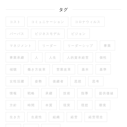
タグ
コスト
コミュニケーション
コロナウィルス
パーパス
ビジネスモデル
ビジョン
マネジメント
リーダー
リーダーシップ
事業
事業承継
人
人生
人的資本経営
個性
傾聴
働き方改革
営業改革
基本
基準
女性活躍
姿勢
後継者
思想
思考
情報
戦略
承継
技術
指導
提供価値
方針
時間
本質
現実
理想
環境
生き方
生産性
組織
経営
経営理念