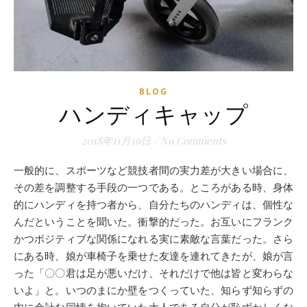
BLOG
ハンディキャップ
2018年11月19日
/
No Comments
一般的に、スポーツなど競技者間の実力差が大きい場合に、
その差を調整する手段の一つである。ところがある時、身体
的にハンディを持つ者から、自分たちのハンディは、個性な
んだということを聞いた。衝撃的だった。お互いにフランク
かつポジティブな関係になれる実に素敵な言葉だった。さら
にある時、娘が車椅子を乗せた友達を連れてきたが、娘が言
った「〇〇君は足が悪いだけ、それだけで他は皆と変わらな
いよ」と。いつのまにか壁をつくっていた、知らず知らずの
内に余計な同情を抱いていた大人である自分が恥ずかしくな