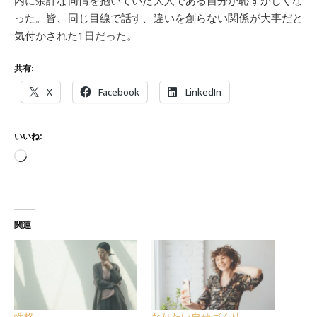
った。皆、同じ目線で話す、違いを創らない関係が大事だと
気付かされた1日だった。
共有:
X
Facebook
LinkedIn
いいね:
読み込み中…
関連
性格
なりたい自分づくり